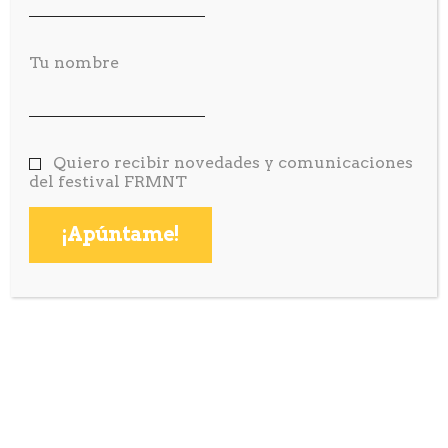
FECHA Y HORA:
Tu nombre
16 marzo 2025
13:30 - 14:30
UBICACIÓN
Quiero recibir novedades y comunicaciones
del festival FRMNT
Nau Bostik - Sala Gastrocultura Mediterránea-
Töufood
reserva ahora
UNA APROXIMACIÓN