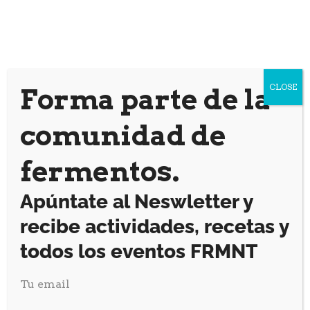
CLOSE
Forma parte de la
comunidad de
fermentos.
Apúntate al Neswletter y
recibe actividades, recetas y
todos los eventos FRMNT
Fermentación Vs
Tu email
Putrefacción – Àlex Todó