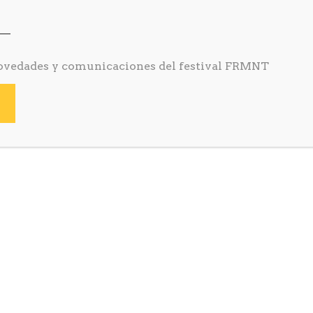
ovedades y comunicaciones del festival FRMNT
BRE FRMNT FESTIVAL
ents
Get Tickets