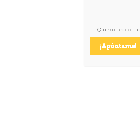
Quiero recibir n
HOLA@FRMNT.CAT
SO
NAU BOSTIK.
Carrer
Pon