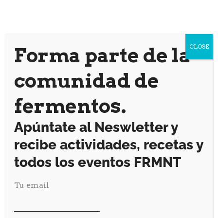
Com escalar sense perdre control.
Inclou:
CLOSE
Forma parte de la
Tast de garums amb koji.
comunidad de
Lactofermentats en diferents formats.
fermentos.
Exemples aplicats a cuina real.
Apúntate al Neswletter y
speakers
recibe actividades, recetas y
todos los eventos FRMNT
Tu email